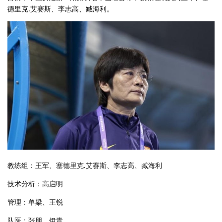
德里克.艾赛斯、李志高、臧海利。
教练组：王军、塞德里克.艾赛斯、李志高、臧海利
技术分析：高启明
管理：单梁、王锐
队医：张朋、伊青