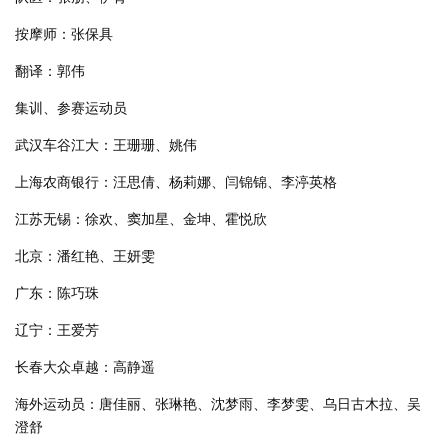
按摩师：张保具
翻译：郭伟
集训、参赛运动员
武汉车谷江大：王珊珊、姚伟
上海农商银行：汪思倩、杨莉娜、闫锦锦、李渟英格
江苏无锡：徐欢、窦加星、金坤、霍悦欣
北京：潘红艳、王妍雯
广东：陈巧珠
辽宁：王爱芳
长春大众卓越：高静遥
海外运动员：唐佳丽、张琳艳、沈梦雨、李梦雯、乌日古木拉、吴
澄舒