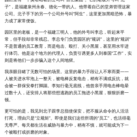
子”，是福建泉州永春、德化一带的人。他带着自己的堂弟管理这家
公司。北子手下的另一个公司外号叫“阿生”，这里更加黑暗恐怖，暴
力成了家常便饭。
园区里的老板，是一个福建三明人，他的外号叫李总，听起来平
常，但手段却非常残忍。李总专门负责园区的“规训”，这里的“规训”
不是普通的员工教育，而是电击、殴打、关小黑屋，甚至用水牢进
行体罚。他是这个地方的代理人，负责引诱更多人到泰国“工作”，实
则是将他们一步步骗入这个人间地狱。
我亲眼目睹了无数可怕的场景。这里的暴力手段让人不寒而栗——
人被关进水牢泡上一整天，被电棒反复电击，稍有不满或反抗，就
会被一群保安拳打脚踢。李知行毫无底线，他曾亲手用电击棒电晕
过数十人，还安排人将那些想逃跑的员工拖进小黑屋，狠狠折磨一
顿。
更可怕的是，我见到北子跟李总指使保安，把不服从命令的人活活
打死，理由只是“立规矩”。即使是我们这些所谓的“员工”，也活得毫
无尊严。每天都生活在威胁与暴力中，稍有不慎，就可能成为下一
个被殴打或折磨的对象。