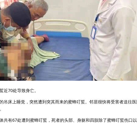
蜇近70处导致身亡。
的吊床上睡觉，突然遭到突其而来的蜜蜂叮蜇。邻居很快将受害者送往医
。
体共有67处遭到蜜蜂叮蜇，死者的头部、身躯和四肢除了蜜蜂叮蜇伤口