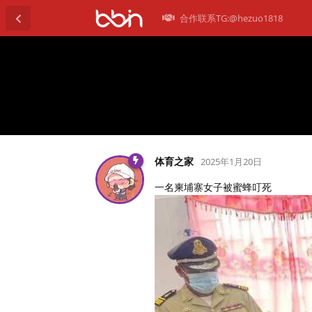
合作联系TG:@hezuo1818
体育之家
2025年1月20日
一名柬埔寨女子被蜜蜂叮死