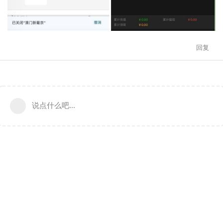
回复
说点什么吧...