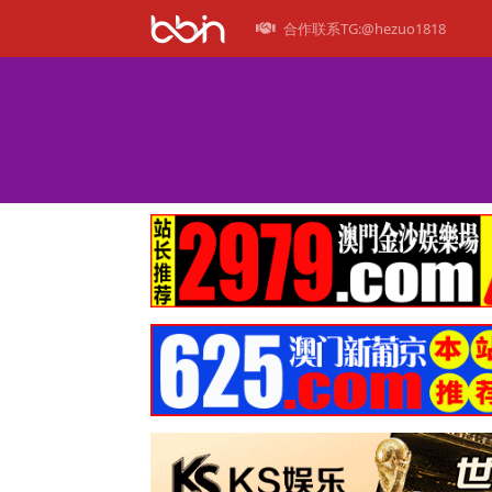
合作联系TG:@hezuo1818