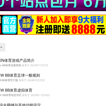
BIN体育游戏产品简介
w BB体育全新登场
发布于
2023年11月7日
EW BB体育足球一般规则
WBB体育官方版
发布于
2024年5月23日
EW BB体育虚拟体育
W BB体育电竞专区
发布于
2023年11月26日
设金额键与其他功能设定