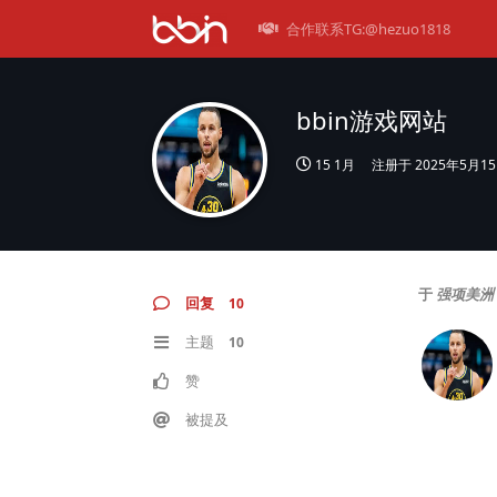
合作联系TG:@hezuo1818
bbin游戏网站
15 1月
注册于
2025年5月1
于
强项美洲
回复
10
主题
10
赞
被提及