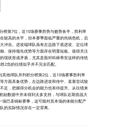
榜第7位，近10场赛事胜势与败势各半，胜利率
持在较高的水平，但本赛季面临严重的伤病危机，后
大冲击。进攻端球队虽有左边路下底进攻、定位球
御、保持领先优势等方面存在明显短板。值得关注
停的现状形成矛盾，尤其是面对科林蒂安这样的传统
3胜2负的往绩似乎并不完全匹配。
其他球队并列积分榜第2位，近10场赛事胜利率
会等方面具备优势，左边路进攻和传中、直塞尝试较
不足，把握得分机会的能力也有待提升。从往绩来
在初始数据中并未得到太多支持，与球队近期首战大
一场巴圣锦标赛事，这可能对其本场的体能分配产
队的实际情况存在一定背离。
回复