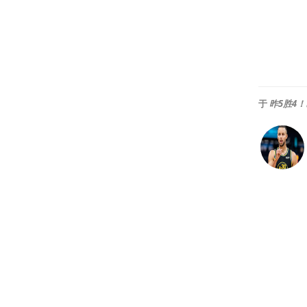
于
昨5胜4