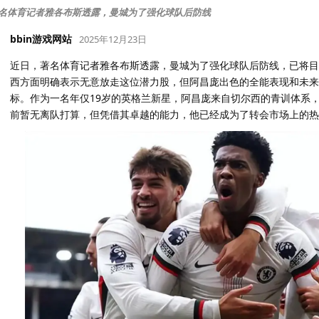
名体育记者雅各布斯透露，曼城为了强化球队后防线
bbin游戏网站
2025年12月23日
近日，著名体育记者雅各布斯透露，曼城为了强化球队后防线，已将目
西方面明确表示无意放走这位潜力股，但阿昌庞出色的全能表现和未来
标。作为一名年仅19岁的英格兰新星，阿昌庞来自切尔西的青训体系
前暂无离队打算，但凭借其卓越的能力，他已经成为了转会市场上的热