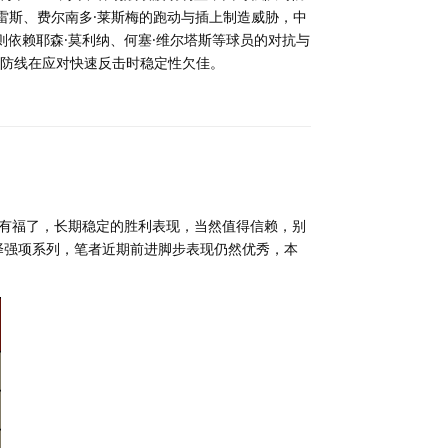
拉米雷斯、费尔南多·莱斯梅的跑动与插上制造威胁，中
则依赖耶森·莫利纳、何塞·维尔塔斯等球员的对抗与
后防线在应对快速反击时稳定性欠佳。
回复
丝有福了，长期稳定的胜利表现，当然值得信赖，别
择强项系列，笔者近期前进脚步表现仍然优秀，本