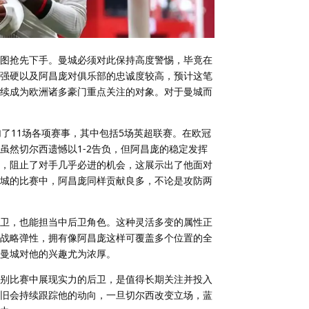
图抢先下手。曼城必须对此保持高度警惕，毕竟在
强硬以及阿昌庞对俱乐部的忠诚度较高，预计这笔
续成为欧洲诸多豪门重点关注的对象。对于曼城而
了11场各项赛事，其中包括5场英超联赛。在欧冠
虽然切尔西遗憾以1-2告负，但阿昌庞的稳定发挥
，阻止了对手几乎必进的机会，这展示出了他面对
城的比赛中，阿昌庞同样贡献良多，不论是攻防两
卫，也能担当中后卫角色。这种灵活多变的属性正
战略弹性，拥有像阿昌庞这样可覆盖多个位置的全
，曼城对他的兴趣尤为浓厚。
别比赛中展现实力的后卫，是值得长期关注并投入
旧会持续跟踪他的动向，一旦切尔西改变立场，蓝