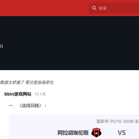
5日
 数据太舒服了 要注意临场变化
bbin游戏网站
15 1月
一、《战绩回顾》：