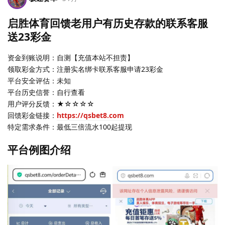
启胜体育回馈老用户有历史存款的联系客服
送23彩金
资金到账说明：自测【充值本站不担责】
领取彩金方式：注册实名绑卡联系客服申请23彩金
平台安全评估：未知
平台历史信誉：自行查看
用户评分反馈：★☆☆☆☆
回馈彩金链接：
https://qsbet8.com
特定需求条件：最低三倍流水100起提现
平台例图介绍