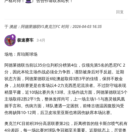
严格对待！
广告合作请联系站长！
回复
于
澳超：阿德莱德联VS奥克兰FC 时间：2026-04-03 16:35
极速赛车
3 4月
场地：库珀斯球场
阿德莱德联当前以35分位列积分榜第4位，仅领先第5名的悉尼FC 2
分，因此本轮主场作战必须全力争胜，谨防被身后对手反超。近期
状态方面，阿德莱德联近6轮澳超取得3胜3平的佳绩，保持不败金
身，上轮联赛更是在客场以4-2力克西悉尼流浪者。不过防守端表现
稍显平庸，近10场比赛共失13球。主场作战方面，阿德莱德联近5个
主场取得2胜2平1负，整体发挥尚可，上一场主场1-1与惠灵顿凤凰
握手言和。伤病方面，球队遭遇一定困扰，前锋古德温因腹股沟受
伤将缺阵10-12周，后卫皮埃里亚斯也将因伤缺席本场比赛。
奥克兰FC目前积39分高居联赛第2位，距离榜首的纽卡斯尔喷气机有
4分差距，每一场比赛对球队争冠都至关重要。近期状态上，尽管奥