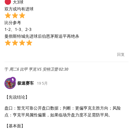
大3球
双方或均有进球
比分参考
1-2、1-3、2-3
曼彻斯特城先进球后伯恩茅斯追平再绝杀
回复
于
周二6 比甲 亨克 VS 安特卫普 02:30
极速赛车
19 5月
【先说结论】
盘口：暂无可靠公开盘口数据；判断：更偏亨克主胜方向；风险
点：亨克平局属性偏重，如果临场升盘力度不足需防平局。
【基本面】