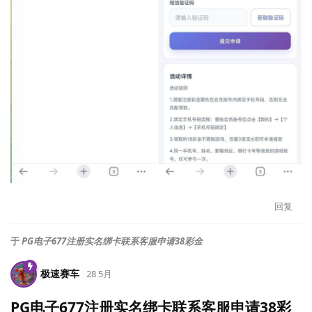
回复
于
PG电子677注册实名绑卡联系客服申请38彩金
极速赛车
28 5月
PG电子677注册实名绑卡联系客服申请38彩