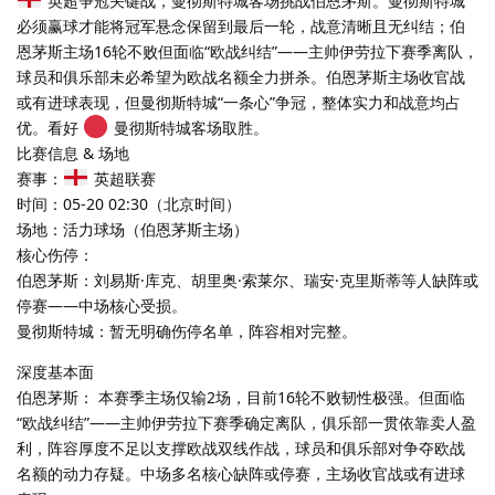
󠁧󠁢󠁥󠁮󠁧󠁿 英超争冠关键战，曼彻斯特城客场挑战伯恩茅斯。曼彻斯特城
必须赢球才能将冠军悬念保留到最后一轮，战意清晰且无纠结；伯
恩茅斯主场16轮不败但面临“欧战纠结”——主帅伊劳拉下赛季离队，
球员和俱乐部未必希望为欧战名额全力拼杀。伯恩茅斯主场收官战
或有进球表现，但曼彻斯特城“一条心”争冠，整体实力和战意均占
优。看好
曼彻斯特城客场取胜。
比赛信息 & 场地
赛事：
󠁧󠁢󠁥󠁮󠁧󠁿 英超联赛
时间：05-20 02:30（北京时间）
场地：活力球场（伯恩茅斯主场）
核心伤停：
伯恩茅斯：刘易斯·库克、胡里奥·索莱尔、瑞安·克里斯蒂等人缺阵或
停赛——中场核心受损。
曼彻斯特城：暂无明确伤停名单，阵容相对完整。
深度基本面
伯恩茅斯： 本赛季主场仅输2场，目前16轮不败韧性极强。但面临
“欧战纠结”——主帅伊劳拉下赛季确定离队，俱乐部一贯依靠卖人盈
利，阵容厚度不足以支撑欧战双线作战，球员和俱乐部对争夺欧战
名额的动力存疑。中场多名核心缺阵或停赛，主场收官战或有进球