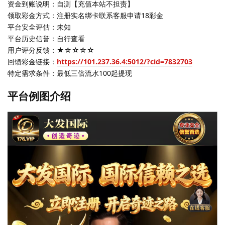
资金到账说明：自测【充值本站不担责】
领取彩金方式：注册实名绑卡联系客服申请18彩金
平台安全评估：未知
平台历史信誉：自行查看
用户评分反馈：★☆☆☆☆
回馈彩金链接：
https://101.237.36.4:5012/?cid=7832703
特定需求条件：最低三倍流水100起提现
平台例图介绍