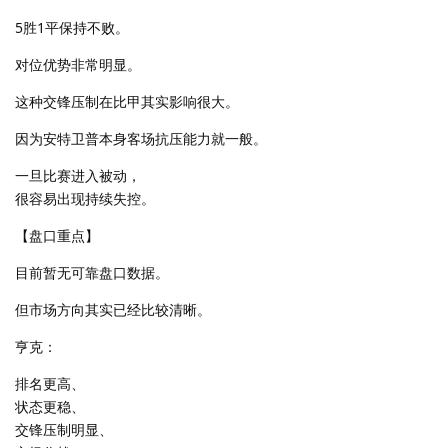
5胜1平保持不败。
对位优势非常明显。
这种交锋压制在比甲其实影响很大。
因为安特卫普本身客场抗压能力就一般。
一旦比赛进入被动，
很容易出现持续失控。
【盘口重点】
目前暂无可靠盘口数据。
但市场方向其实已经比较清晰。
亨克：
排名更高、
状态更稳、
交锋压制明显、