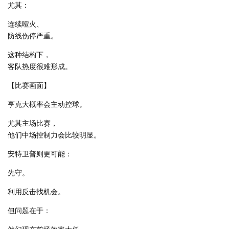
尤其：
连续哑火、
防线伤停严重。
这种结构下，
客队热度很难形成。
【比赛画面】
亨克大概率会主动控球。
尤其主场比赛，
他们中场控制力会比较明显。
安特卫普则更可能：
先守。
利用反击找机会。
但问题在于：