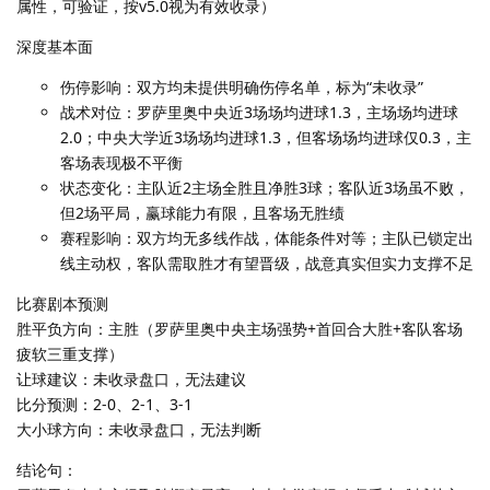
属性，可验证，按v5.0视为有效收录）
深度基本面
伤停影响：双方均未提供明确伤停名单，标为“未收录”
战术对位：罗萨里奥中央近3场场均进球1.3，主场场均进球
2.0；中央大学近3场场均进球1.3，但客场场均进球仅0.3，主
客场表现极不平衡
状态变化：主队近2主场全胜且净胜3球；客队近3场虽不败，
但2场平局，赢球能力有限，且客场无胜绩
赛程影响：双方均无多线作战，体能条件对等；主队已锁定出
线主动权，客队需取胜才有望晋级，战意真实但实力支撑不足
比赛剧本预测
胜平负方向：主胜（罗萨里奥中央主场强势+首回合大胜+客队客场
疲软三重支撑）
让球建议：未收录盘口，无法建议
比分预测：2-0、2-1、3-1
大小球方向：未收录盘口，无法判断
结论句：