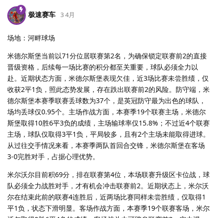
极速赛车
3 4月
场地：河畔球场
米德尔斯堡当前以71分位居联赛第2名，为确保锁定联赛前2的直接
晋级资格，后续每一场比赛的积分都至关重要，球队必须全力以
赴。近期状态方面，米德尔斯堡表现欠佳，近3场比赛未尝胜绩，仅
收获2平1负，照此态势发展，存在跌出联赛前2的风险。防守端，米
德尔斯堡本赛季联赛丢球数为37个，是英冠防守最为出色的球队，
场均丢球仅0.95个。主场作战方面，本赛季19个联赛主场，米德尔
斯堡取得10胜6平3负的成绩，主场输球率仅15.8%；不过近4个联赛
主场，球队仅取得3平1负，平局较多，且有2个主场未能取得进球。
从过往交手情况来看，本赛季两队首回合交锋，米德尔斯堡在客场
3-0完胜对手，占据心理优势。
米尔沃尔目前积69分，排在联赛第4位，本场联赛升级区卡位战，球
队必须全力战胜对手，才有机会冲击联赛前2。近期状态上，米尔沃
尔在结束此前的联赛4连胜后，近两场比赛同样未尝胜绩，仅取得1
平1负，状态下滑明显。客场作战方面，本赛季19个联赛客场，米尔