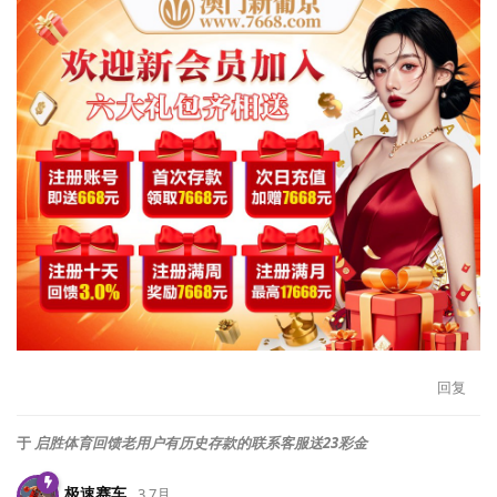
回复
于
启胜体育回馈老用户有历史存款的联系客服送23彩金
极速赛车
3 7月