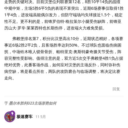
走势的关键对决。目前汉堡位列联赛第12名，8胜10平14负的战绩
中规中矩，主场5胜6平5负的表现不算突出，近期6场赛事仅取得1胜
1平4负，进攻端虽能偶尔发力，但防守端场均失球接近1.5个，稳定
性不足。更不利的是，前锋罗伯特·格拉策尔小腿受伤缺阵，前锋亚
历山大·罗辛·莱莱西特也长期伤停，进攻端火力难免受损。
弗赖堡排名第7，积分比汉堡高出10分，近期状态稍好，各项赛
事近6场2胜2平2负，且客场胜率达到50%。不过球队也面临伤病困
扰，中场铃木唯人锁骨骨折、帕特里克·奥斯特豪奇膝关节受伤，阵
容完整性受影响。值得注意的是，双方近5次交手弗赖堡4胜1负占据
绝对优势，此番客场作战，如何应对汉堡的主场反扑，同时弥补伤
病空缺，将是看点所在，两队的攻防磨合与临场调整，将决定比赛
走向。
回复
于
墨尔本胜利U23主场形势如何
极速赛车
11 5月