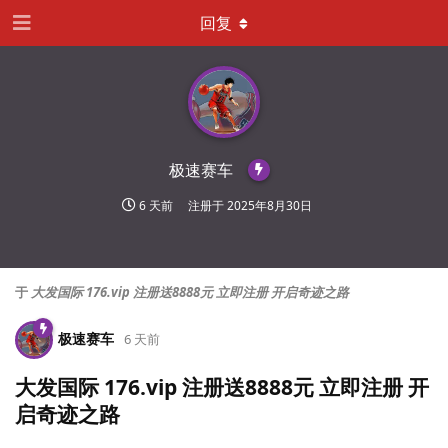
回复
极速赛车
6 天前
注册于
2025年8月30日
于
大发国际 176.vip 注册送8888元 立即注册 开启奇迹之路
极速赛车
6 天前
大发国际 176.vip 注册送8888元 立即注册 开
启奇迹之路