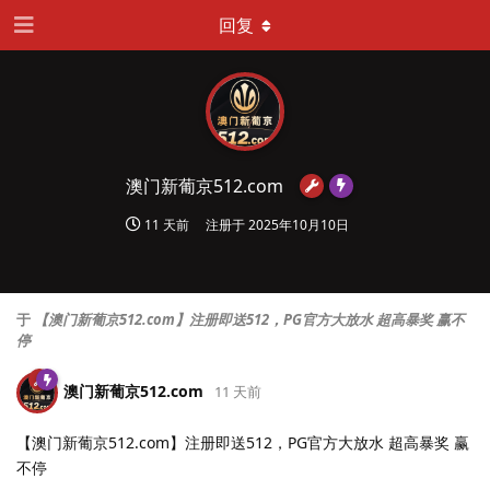
回复
澳门新葡京512.​com
11 天前
注册于
2025年10月10日
于
【澳门新葡京512.com】注册即送512，PG官方大放水 超高暴奖 赢不
停
澳门新葡京512.​com
11 天前
【澳门新葡京512.com】注册即送512，PG官方大放水 超高暴奖 赢
不停