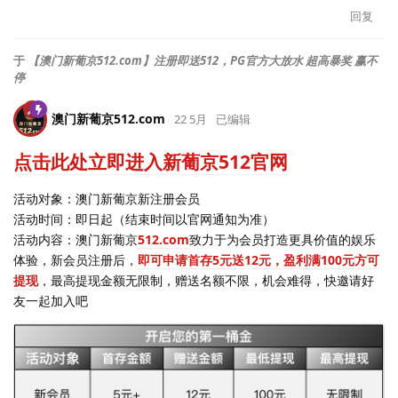
回复
于
【澳门新葡京512.com】注册即送512，PG官方大放水 超高暴奖 赢不
停
澳门新葡京512.​com
22 5月
已编辑
点击此处立即进入新葡京512官网
活动对象：澳门新葡京新注册会员
活动时间：即日起（结束时间以官网通知为准）
活动内容：澳门新葡京
512.com
致力于为会员打造更具价值的娱乐
体验，新会员注册后，
即可申请首存5元送12元，盈利满100元方可
提现
，最高提现金额无限制，赠送名额不限，机会难得，快邀请好
友一起加入吧